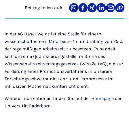
Beitrag teilen auf:
Teilen
Teilen
Teilen
Teilen
Teilen
Link
auf
auf
auf
auf
über
kopi
Instagram
Facebook
Xing
LinkedIn
E-
Mail
In der AG Häsel-Weide ist eine Stelle für eine/n
wissenschaftliche/n Mitarbeiter/in im Umfang von 75 %
der regelmäßigen Arbeitszeit zu besetzen. Es handelt
sich um eine Qualifizierungsstelle im Sinne des
Wissenschaftszeitvertragsgesetzes (WissZeitVG), die zur
Förderung eines Promotionsverfahrens in unserem
Forschungsschwerpunkt Lehr- und Lernprozesse im
inklusiven Mathematikunterricht dient.
Weitere Informationen finden Sie auf der
Homepage
der
Universität Paderborn.