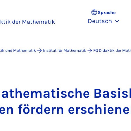
Sprache
Deutsch
ktik der Mathematik
atik und Mathematik
Institut für Mathematik
FG Didaktik der Ma
a­the­ma­ti­sche Ba­si
zen för­dern er­schie­n