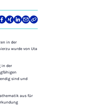
len
Teilen
Teilen
Teilen
Teilen
Link
auf
auf
auf
über
kopieren
tagram
Facebook
Xing
LinkedIn
E-
Mail
en in der
hierzu wurde von Uta
 in der
agfähigen
wendig sind und
Mathematik aus für
 Erkundung